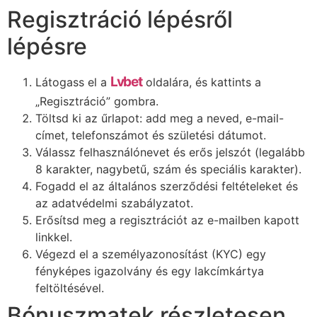
Regisztráció lépésről
lépésre
Lvbet
Látogass el a
oldalára, és kattints a
„Regisztráció” gombra.
Töltsd ki az űrlapot: add meg a neved, e-mail-
címet, telefonszámot és születési dátumot.
Válassz felhasználónevet és erős jelszót (legalább
8 karakter, nagybetű, szám és speciális karakter).
Fogadd el az általános szerződési feltételeket és
az adatvédelmi szabályzatot.
Erősítsd meg a regisztrációt az e-mailben kapott
linkkel.
Végezd el a személyazonosítást (KYC) egy
fényképes igazolvány és egy lakcímkártya
feltöltésével.
Bónuszmatek részletesen