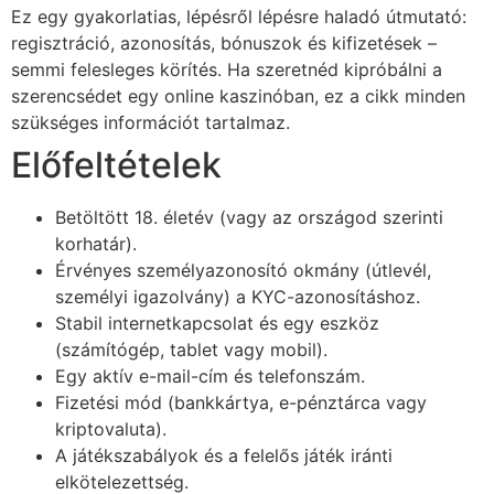
Ez egy gyakorlatias, lépésről lépésre haladó útmutató:
regisztráció, azonosítás, bónuszok és kifizetések –
semmi felesleges körítés. Ha szeretnéd kipróbálni a
szerencsédet egy online kaszinóban, ez a cikk minden
szükséges információt tartalmaz.
Előfeltételek
Betöltött 18. életév (vagy az országod szerinti
korhatár).
Érvényes személyazonosító okmány (útlevél,
személyi igazolvány) a KYC-azonosításhoz.
Stabil internetkapcsolat és egy eszköz
(számítógép, tablet vagy mobil).
Egy aktív e-mail-cím és telefonszám.
Fizetési mód (bankkártya, e-pénztárca vagy
kriptovaluta).
A játékszabályok és a felelős játék iránti
elkötelezettség.