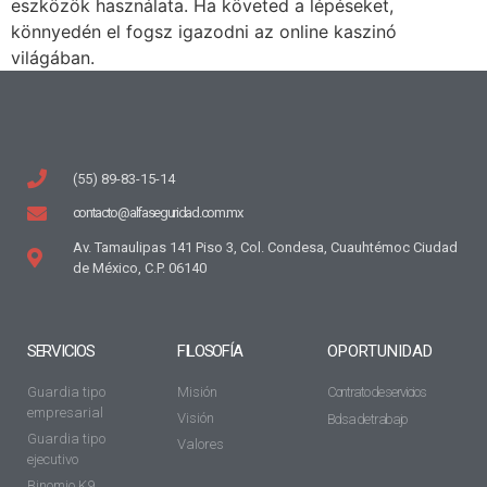
eszközök használata. Ha követed a lépéseket,
könnyedén el fogsz igazodni az online kaszinó
világában.
(55) 89-83-15-14
contacto@alfaseguridad.com.mx
Av. Tamaulipas 141 Piso 3, Col. Condesa, Cuauhtémoc Ciudad
de México, C.P. 06140
SERVICIOS
FILOSOFÍA
OPORTUNIDAD
Guardia tipo
Misión
Contrato de servicios
empresarial
Visión
Bolsa de trabajo
Guardia tipo
Valores
ejecutivo
Binomio K9