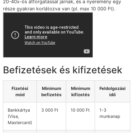
20-40x-ös átforgatással járnak, és a nyeremény egy
része gyakran korlátozva van (pl. max 10 000 Ft).
Befizetések és kifizetések
Fizetési
Minimum
Minimum
Feldolgozási
mód
befizetés
kifizetés
idő
Bankkártya
3 000 Ft
10 000 Ft
1-3
(Visa,
munkanap
Mastercard)