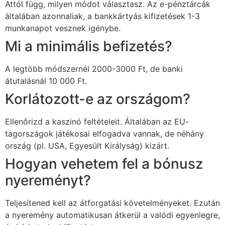
Attól függ, milyen módot választasz. Az e-pénztárcák
általában azonnaliak, a bankkártyás kifizetések 1-3
munkanapot vesznek igénybe.
Mi a minimális befizetés?
A legtöbb módszernél 2000-3000 Ft, de banki
átutalásnál 10 000 Ft.
Korlátozott-e az országom?
Ellenőrizd a kaszinó feltételeit. Általában az EU-
tagországok játékosai elfogadva vannak, de néhány
ország (pl. USA, Egyesült Királyság) kizárt.
Hogyan vehetem fel a bónusz
nyereményt?
Teljesítened kell az átforgatási követelményeket. Ezután
a nyeremény automatikusan átkerül a valódi egyenlegre,