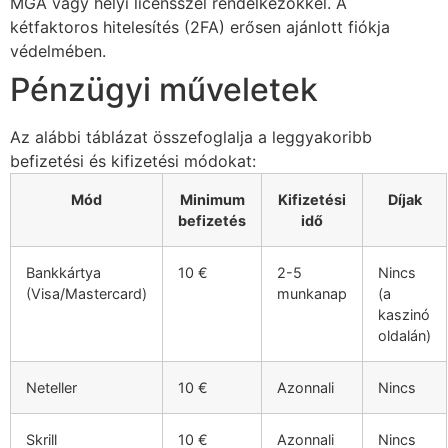
MGA vagy helyi licensszel rendelkezőkkel. A
kétfaktoros hitelesítés (2FA) erősen ajánlott fiókja
védelmében.
Pénzügyi műveletek
Az alábbi táblázat összefoglalja a leggyakoribb
befizetési és kifizetési módokat:
Mód
Minimum
Kifizetési
Díjak
befizetés
idő
Bankkártya
10 €
2-5
Nincs
(Visa/Mastercard)
munkanap
(a
kaszinó
oldalán)
Neteller
10 €
Azonnali
Nincs
Skrill
10 €
Azonnali
Nincs