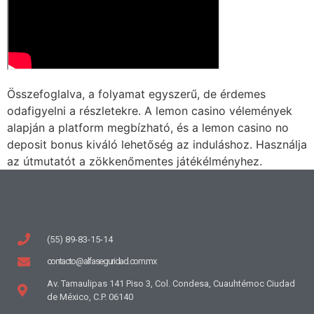
Összefoglalva, a folyamat egyszerű, de érdemes
odafigyelni a részletekre. A lemon casino vélemények
alapján a platform megbízható, és a lemon casino no
deposit bonus kiváló lehetőség az induláshoz. Használja
az útmutatót a zökkenőmentes játékélményhez.
(55) 89-83-15-14
contacto@alfaseguridad.com.mx
Av. Tamaulipas 141 Piso 3, Col. Condesa, Cuauhtémoc Ciudad
de México, C.P. 06140