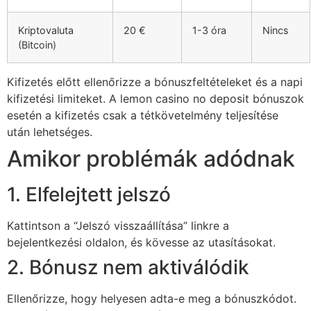
Kriptovaluta
20 €
1-3 óra
Nincs
(Bitcoin)
Kifizetés előtt ellenőrizze a bónuszfeltételeket és a napi
kifizetési limiteket. A lemon casino no deposit bónuszok
esetén a kifizetés csak a tétkövetelmény teljesítése
után lehetséges.
Amikor problémák adódnak
1. Elfelejtett jelszó
Kattintson a “Jelszó visszaállítása” linkre a
bejelentkezési oldalon, és kövesse az utasításokat.
2. Bónusz nem aktiválódik
Ellenőrizze, hogy helyesen adta-e meg a bónuszkódot.