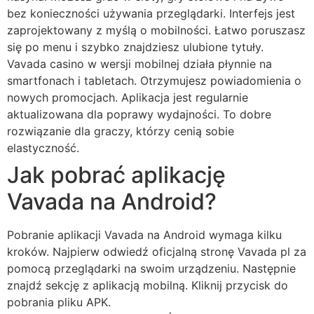
bez konieczności używania przeglądarki. Interfejs jest
zaprojektowany z myślą o mobilności. Łatwo poruszasz
się po menu i szybko znajdziesz ulubione tytuły.
Vavada casino w wersji mobilnej działa płynnie na
smartfonach i tabletach. Otrzymujesz powiadomienia o
nowych promocjach. Aplikacja jest regularnie
aktualizowana dla poprawy wydajności. To dobre
rozwiązanie dla graczy, którzy cenią sobie
elastyczność.
Jak pobrać aplikację
Vavada na Android?
Pobranie aplikacji Vavada na Android wymaga kilku
kroków. Najpierw odwiedź oficjalną stronę Vavada pl za
pomocą przeglądarki na swoim urządzeniu. Następnie
znajdź sekcję z aplikacją mobilną. Kliknij przycisk do
pobrania pliku APK.