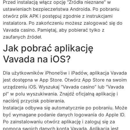
Przed instalacją włącz opcję “Źródła nieznane” w
ustawieniach bezpieczeństwa Androida. Po pobraniu
otwórz plik APK i postępuj zgodnie z instrukcjami
instalatora. Po zakończeniu możesz zalogować się do
Vavada casino. Pamiętaj, aby pobierać tylko z
zaufanych źródeł.
Jak pobrać aplikację
Vavada na iOS?
Dla użytkowników iPhone’ów i iPadów, aplikacja Vavada
jest dostępna w App Store. Otwórz App Store na swoim
urządzeniu iOS. Wyszukaj “Vavada casino” lub “Vavada
pl” w polu wyszukiwania. Znajdź oficjalną aplikację i
naciśnij przycisk pobierania.
Instalacja odbywa się automatycznie po pobraniu. Może
być wymagane podanie danych logowania do Apple ID.
Po zainstalowaniu otwórz aplikację i zaloguj się za
pomocą swoich danych konta Vavada. Aplikacja jest