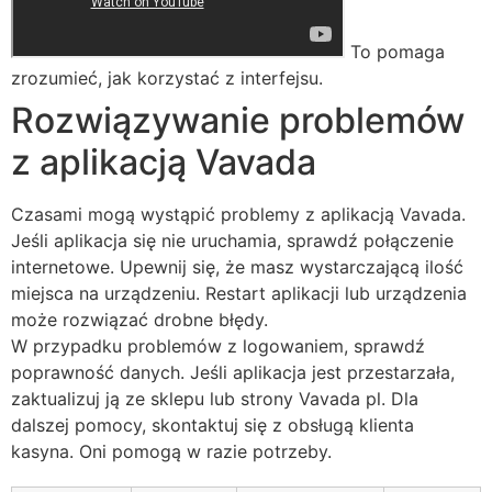
To pomaga
zrozumieć, jak korzystać z interfejsu.
Rozwiązywanie problemów
z aplikacją Vavada
Czasami mogą wystąpić problemy z aplikacją Vavada.
Jeśli aplikacja się nie uruchamia, sprawdź połączenie
internetowe. Upewnij się, że masz wystarczającą ilość
miejsca na urządzeniu. Restart aplikacji lub urządzenia
może rozwiązać drobne błędy.
W przypadku problemów z logowaniem, sprawdź
poprawność danych. Jeśli aplikacja jest przestarzała,
zaktualizuj ją ze sklepu lub strony Vavada pl. Dla
dalszej pomocy, skontaktuj się z obsługą klienta
kasyna. Oni pomogą w razie potrzeby.