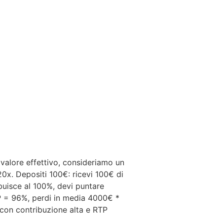
 valore effettivo, consideriamo un
x. Depositi 100€: ricevi 100€ di
buisce al 100%, devi puntare
TP = 96%, perdi in media 4000€ *
 con contribuzione alta e RTP