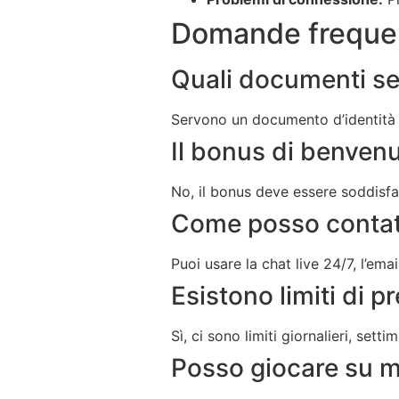
Domande freque
Quali documenti ser
Servono un documento d’identità
Il bonus di benvenu
No, il bonus deve essere soddisfa
Come posso contatta
Puoi usare la chat live 24/7, l’emai
Esistono limiti di p
Sì, ci sono limiti giornalieri, set
Posso giocare su m