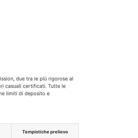
ion, due tra le più rigorose al
 casuali certificati. Tutte le
e limiti di deposito e
Tempistiche prelievo