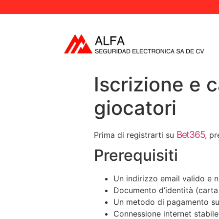
Iscrizione e 
giocatori
Bet365
Prima di registrarti su
, p
Prerequisiti
Un indirizzo email valido e n
Documento d’identità (carta
Un metodo di pagamento suppo
Connessione internet stabile