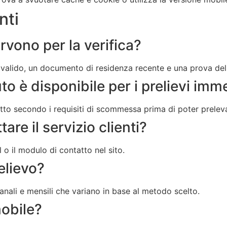
nti
vono per la verifica?
 valido, un documento di residenza recente e una prova d
to è disponibile per i prelievi imm
tto secondo i requisiti di scommessa prima di poter prelevar
re il servizio clienti?
l o il modulo di contatto nel sito.
relievo?
timanali e mensili che variano in base al metodo scelto.
obile?