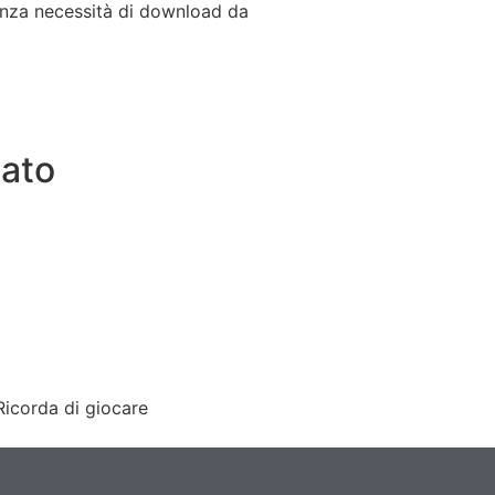
enza necessità di download da
dato
Ricorda di giocare