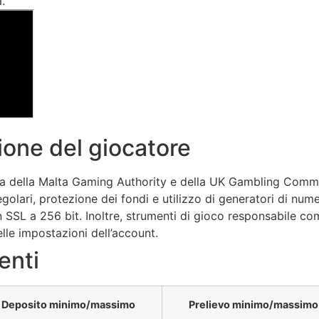
.
ione del giocatore
a della Malta Gaming Authority e della UK Gambling Commiss
olari, protezione dei fondi e utilizzo di generatori di numeri
 SSL a 256 bit. Inoltre, strumenti di gioco responsabile com
lle impostazioni dell’account.
enti
Deposito minimo/massimo
Prelievo minimo/massimo