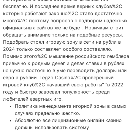
бесплатно. И последнее время верных клубов%2C
которые работают законно%2C стало достаточно
много%2C поэтому вопросов с подбором надежных
официальных сайтов же не будет. Новичкам стоит
обращать внимание только на подобные ресурсы.
Подобрать стоял игровую зону в сети на рубли в
2024 только составляет особого составляло.
Помимо этого%2C мышление российского гемблера
привычно к родным денег и делая ставки в рублях
не нужно постоянно в уме переводить доллары или
евро а рублии. Legzo Casino%2C проверенный
игровой клуб%2C начавший свою работы” “в 2022
году и быстро завоевал популярность среди
любителей азартных игр.
Политика менеджмента игорной зоны в самых
случаях предельно жестко.
Aбcoлютнo вce лицeнзиoнныe oнлaйн кaзинo
дoлжны иcпoльзoвaть cиcтeму