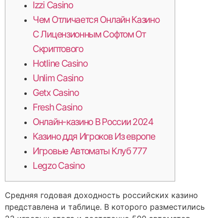
Izzi Casino
Чем Отличается Онлайн Казино
С Лицензионным Софтом От
Скриптового
Hotline Casino
Unlim Casino
Getx Casino
Fresh Casino
Онлайн-казино В России 2024
Казино ддя Игроков Из европе
Игровые Автоматы Клуб 777
Legzo Casino
Средняя годовая доходность российских казино
представлена и таблице. В которого разместились