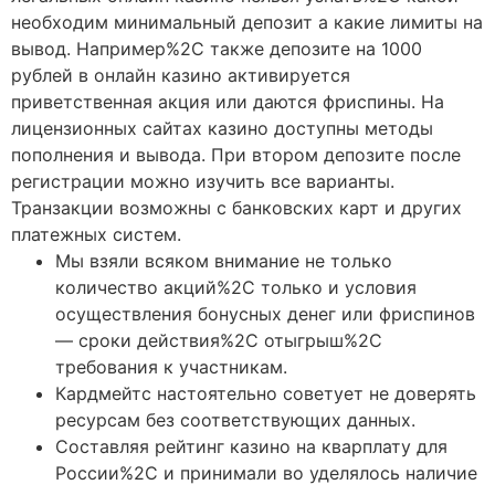
необходим минимальный депозит а какие лимиты на
вывод. Например%2C также депозите на 1000
рублей в онлайн казино активируется
приветственная акция или даются фриспины. На
лицензионных сайтах казино доступны методы
пополнения и вывода. При втором депозите после
регистрации можно изучить все варианты.
Транзакции возможны с банковских карт и других
платежных систем.
Мы взяли всяком внимание не только
количество акций%2C только и условия
осуществления бонусных денег или фриспинов
— сроки действия%2C отыгрыш%2C
требования к участникам.
Кардмейтс настоятельно советует не доверять
ресурсам без соответствующих данных.
Составляя рейтинг казино на кварплату для
России%2C и принимали во уделялось наличие