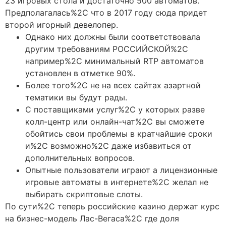
23 игровых стола и достаточно 500 автоматов.
Предполагалась%2C что в 2017 году сюда придет
второй игорный девелопер.
Однако них должны были соответствовала
другим требованиям РОССИЙСКОЙ%2C
например%2C минимальный RTP автоматов
установлен в отметке 90%.
Более того%2C не на всех сайтах азартной
тематики вы будут рады.
С поставщиками услуг%2C у которых разве
колл-центр или онлайн-чат%2C вы сможете
обойтись свои проблемы в кратчайшие сроки
и%2C возможно%2C даже избавиться от
дополнительных вопросов.
Опытные пользователи играют а лицензионные
игровые автоматы в интернете%2C желал не
выбирать скриптовые слоты.
По сути%2C теперь российские казино держат курс
на бизнес-модель Лас-Вегаса%2C где доля