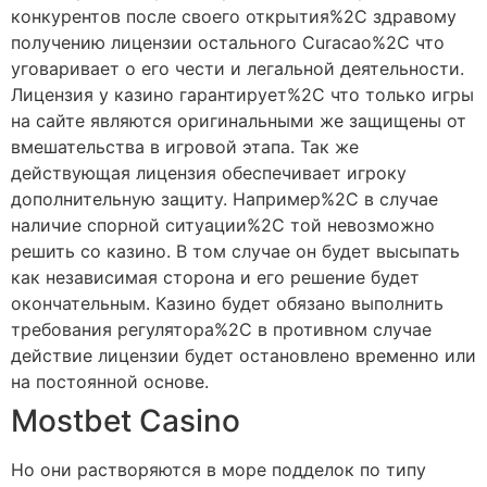
конкурентов после своего открытия%2C здравому
получению лицензии остального Curacao%2C что
уговаривает о его чести и легальной деятельности.
Лицензия у казино гарантирует%2C что только игры
на сайте являются оригинальными же защищены от
вмешательства в игровой этапа. Так же
действующая лицензия обеспечивает игроку
дополнительную защиту. Например%2C в случае
наличие спорной ситуации%2C той невозможно
решить со казино. В том случае он будет высыпать
как независимая сторона и его решение будет
окончательным. Казино будет обязано выполнить
требования регулятора%2C в противном случае
действие лицензии будет остановлено временно или
на постоянной основе.
Mostbet Casino
Но они растворяются в море подделок по типу