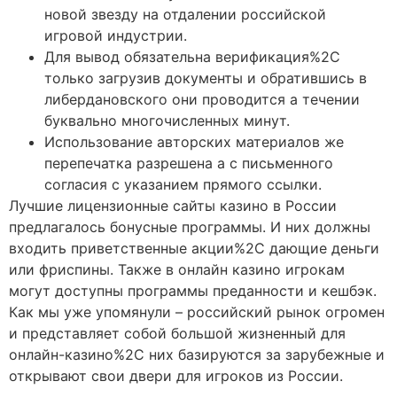
новой звезду на отдалении российской
игровой индустрии.
Для вывод обязательна верификация%2C
только загрузив документы и обратившись в
либердановского они проводится а течении
буквально многочисленных минут.
Использование авторских материалов же
перепечатка разрешена а с письменного
согласия с указанием прямого ссылки.
Лучшие лицензионные сайты казино в России
предлагалось бонусные программы. И них должны
входить приветственные акции%2C дающие деньги
или фриспины. Также в онлайн казино игрокам
могут доступны программы преданности и кешбэк.
Как мы уже упомянули – российский рынок огромен
и представляет собой большой жизненный для
онлайн-казино%2C них базируются за зарубежные и
открывают свои двери для игроков из России.