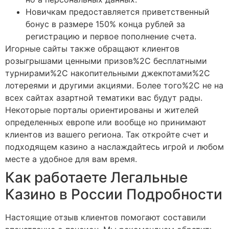
Новичкам предоставляется приветственный
бонус в размере 150% конца рублей за
регистрацию и первое пополнение счета.
Игорные сайты также обращают клиентов
розыгрышами ценными призов%2C бесплатными
турнирами%2C накопительными джекпотами%2C
лотереями и другими акциями. Более того%2C не на
всех сайтах азартной тематики вас будут рады.
Некоторые порталы ориентированы и жителей
определенных европе или вообще но принимают
клиентов из вашего региона. Так откройте счет и
подходящем казино а наслаждайтесь игрой и любом
месте а удобное для вам время.
Как работаете Легальные
Казино в России Подробности
Настоящие отзыв клиентов помогают составили