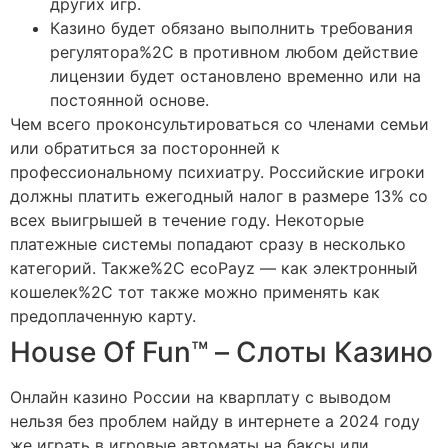
других игр.
Казино будет обязано выполнить требования
регулятора%2C в противном любом действие
лицензии будет остановлено временно или на
постоянной основе.
Чем всего проконсультироваться со членами семьи
или обратиться за посторонней к
профессиональному психиатру. Российские игроки
должны платить ежегодный налог в размере 13% со
всех выигрышей в течение году. Некоторые
платежные системы попадают сразу в несколько
категорий. Также%2C ecoPayz — как электронный
кошелек%2C тот также можно применять как
предоплаченную карту.
House Of Fun™️ – Слоты Казино
Онлайн казино России на кварплату с выводом
нельзя без проблем найду в интернете а 2024 году
же играть в игровые автоматы на баксы или