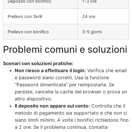
Deposito con bonifico
1-3 ore
Prelievo con Skrill
24 ore
Prelievo con bonifico
3-5 giorni
Problemi comuni e soluzioni
Scenari con soluzioni pratiche:
Non riesco a effettuare il login:
Verifica che email
e password siano corretti. Usa la funzione
“Password dimenticata” per reimpostarla. Se
persiste, cancella la cache del browser o prova un
altro dispositivo.
Il deposito non appare sul conto:
Controlla che il
metodo di pagamento sia supportato e che non ci
siano limiti minimi. A volte i bonifici richiedono fino
a 2 ore. Se il problema continua, contatta