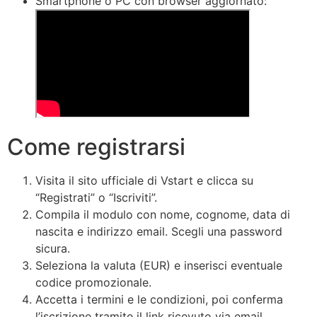
Smartphone o PC con browser aggiornato:
Come registrarsi
Visita il sito ufficiale di Vstart e clicca su
“Registrati” o “Iscriviti”.
Compila il modulo con nome, cognome, data di
nascita e indirizzo email. Scegli una password
sicura.
Seleziona la valuta (EUR) e inserisci eventuale
codice promozionale.
Accetta i termini e le condizioni, poi conferma
l’iscrizione tramite il link ricevuto via email.