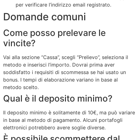
per verificare l’indirizzo email registrato.
Domande comuni
Come posso prelevare le
vincite?
Vai alla sezione “Cassa”, scegli “Prelievo”, seleziona il
metodo e inserisci l’importo. Dovrai prima aver
soddisfatto i requisiti di scommessa se hai usato un
bonus. I tempi di elaborazione variano in base al
metodo scelto.
Qual è il deposito minimo?
Il deposito minimo è solitamente di 10€, ma può variare
in base al metodo di pagamento. Alcuni portafogli
elettronici potrebbero avere soglie diverse.
È possibile scommettere dal