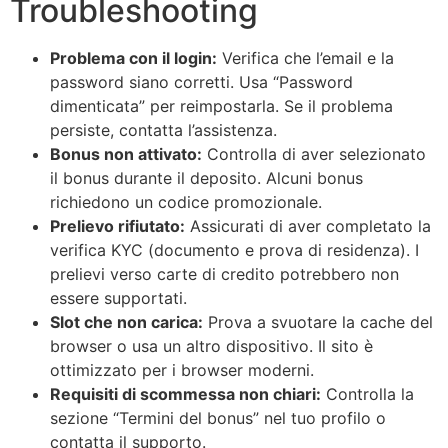
Troubleshooting
Problema con il login:
Verifica che l’email e la
password siano corretti. Usa “Password
dimenticata” per reimpostarla. Se il problema
persiste, contatta l’assistenza.
Bonus non attivato:
Controlla di aver selezionato
il bonus durante il deposito. Alcuni bonus
richiedono un codice promozionale.
Prelievo rifiutato:
Assicurati di aver completato la
verifica KYC (documento e prova di residenza). I
prelievi verso carte di credito potrebbero non
essere supportati.
Slot che non carica:
Prova a svuotare la cache del
browser o usa un altro dispositivo. Il sito è
ottimizzato per i browser moderni.
Requisiti di scommessa non chiari:
Controlla la
sezione “Termini del bonus” nel tuo profilo o
contatta il supporto.