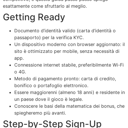
esattamente come sfruttarlo al meglio.
Getting Ready
Documento d’identità valido (carta d’identità o
passaporto) per la verifica KYC.
Un dispositivo moderno con browser aggiornato: il
sito è ottimizzato per mobile, senza necessità di
app.
Connessione internet stabile, preferibilmente Wi-Fi
o 4G.
Metodo di pagamento pronto: carta di credito,
bonifico o portafoglio elettronico.
Essere maggiorenni (almeno 18 anni) e residente in
un paese dove il gioco è legale.
Conoscere le basi della matematica dei bonus, che
spiegheremo più avanti.
Step-by-Step Sign-Up