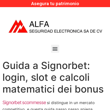
Asegura tu patrimonio
Guida a Signorbet:
login, slot e calcoli
matematici dei bonus
Signorbet scommesse
si distingue in un mercato
competitivo, e questa guida passo passo spiega