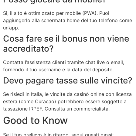
Sì, il sito è ottimizzato per mobile (PWA). Puoi
aggiungerlo alla schermata home del tuo telefono come
un’app.
Cosa fare se il bonus non viene
accreditato?
Contatta l’assistenza clienti tramite chat live o email,
fornendo il tuo username e la data del deposito.
Devo pagare tasse sulle vincite?
Se risiedi in Italia, le vincite da casinò online con licenza
estera (come Curacao) potrebbero essere soggette a
tassazione IRPEF. Consulta un commercialista.
Good to Know
Se il tuo prelievo è in ritardo, segui questi passi: