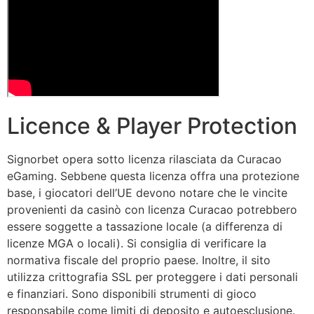
Licence & Player Protection
Signorbet opera sotto licenza rilasciata da Curacao
eGaming. Sebbene questa licenza offra una protezione
base, i giocatori dell’UE devono notare che le vincite
provenienti da casinò con licenza Curacao potrebbero
essere soggette a tassazione locale (a differenza di
licenze MGA o locali). Si consiglia di verificare la
normativa fiscale del proprio paese. Inoltre, il sito
utilizza crittografia SSL per proteggere i dati personali
e finanziari. Sono disponibili strumenti di gioco
responsabile come limiti di deposito e autoesclusione.