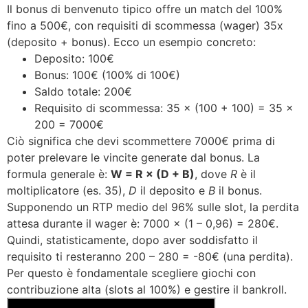
Il bonus di benvenuto tipico offre un match del 100%
fino a 500€, con requisiti di scommessa (wager) 35x
(deposito + bonus). Ecco un esempio concreto:
Deposito: 100€
Bonus: 100€ (100% di 100€)
Saldo totale: 200€
Requisito di scommessa: 35 × (100 + 100) = 35 ×
200 = 7000€
Ciò significa che devi scommettere 7000€ prima di
poter prelevare le vincite generate dal bonus. La
formula generale è:
W = R × (D + B)
, dove
R
è il
moltiplicatore (es. 35),
D
il deposito e
B
il bonus.
Supponendo un RTP medio del 96% sulle slot, la perdita
attesa durante il wager è: 7000 × (1 – 0,96) = 280€.
Quindi, statisticamente, dopo aver soddisfatto il
requisito ti resteranno 200 – 280 = -80€ (una perdita).
Per questo è fondamentale scegliere giochi con
contribuzione alta (slots al 100%) e gestire il bankroll.