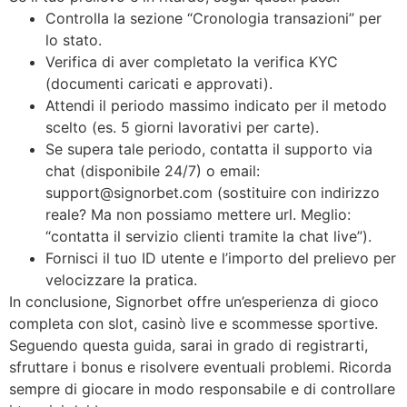
Controlla la sezione “Cronologia transazioni” per
lo stato.
Verifica di aver completato la verifica KYC
(documenti caricati e approvati).
Attendi il periodo massimo indicato per il metodo
scelto (es. 5 giorni lavorativi per carte).
Se supera tale periodo, contatta il supporto via
chat (disponibile 24/7) o email:
support@signorbet.com (sostituire con indirizzo
reale? Ma non possiamo mettere url. Meglio:
“contatta il servizio clienti tramite la chat live”).
Fornisci il tuo ID utente e l’importo del prelievo per
velocizzare la pratica.
In conclusione, Signorbet offre un’esperienza di gioco
completa con slot, casinò live e scommesse sportive.
Seguendo questa guida, sarai in grado di registrarti,
sfruttare i bonus e risolvere eventuali problemi. Ricorda
sempre di giocare in modo responsabile e di controllare