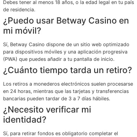
Debes tener al menos 18 años, o la edad legal en tu país
de residencia.
¿Puedo usar Betway Casino en
mi móvil?
Sí, Betway Casino dispone de un sitio web optimizado
para dispositivos móviles y una aplicación progresiva
(PWA) que puedes añadir a tu pantalla de inicio.
¿Cuánto tiempo tarda un retiro?
Los retiros a monederos electrónicos suelen procesarse
en 24 horas, mientras que las tarjetas y transferencias
bancarias pueden tardar de 3 a 7 días hábiles.
¿Necesito verificar mi
identidad?
Sí, para retirar fondos es obligatorio completar el