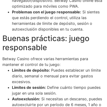
navegador/dispositivo. Betway Casino online está
optimizado para móviles como PWA.
Problemas con el juego responsable:
Si sientes
que estás perdiendo el control, utiliza las
herramientas de límite de depósito, sesión o
autoexclusión disponibles en tu cuenta.
Buenas prácticas: juego
responsable
Betway Casino ofrece varias herramientas para
mantener el control de tu juego:
Límites de depósito:
Puedes establecer un límite
diario, semanal o mensual para evitar gastos
excesivos.
Límites de sesión:
Define cuánto tiempo puedes
jugar en una sola sesión.
Autoexclusión:
Si necesitas un descanso, puedes
autoexcluirte por un período de 6 meses, 1 año o