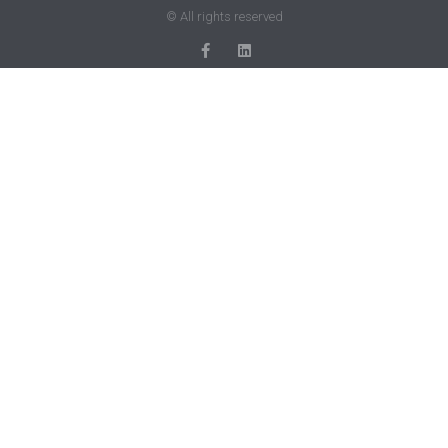
© All rights reserved