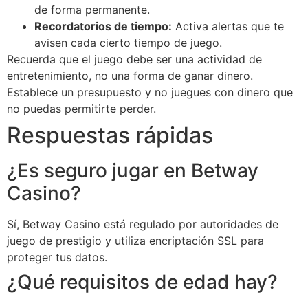
de forma permanente.
Recordatorios de tiempo:
Activa alertas que te
avisen cada cierto tiempo de juego.
Recuerda que el juego debe ser una actividad de
entretenimiento, no una forma de ganar dinero.
Establece un presupuesto y no juegues con dinero que
no puedas permitirte perder.
Respuestas rápidas
¿Es seguro jugar en Betway
Casino?
Sí, Betway Casino está regulado por autoridades de
juego de prestigio y utiliza encriptación SSL para
proteger tus datos.
¿Qué requisitos de edad hay?