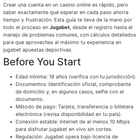
Crear una cuenta en un casino online es rápido, pero
saber exactamente qué esperar en cada paso ahorra
tiempo y frustración. Esta guía te lleva de la mano por
todo el proceso en
Jugabet
, desde el registro hasta el
manejo de problemas comunes, con cálculos detallados
para que aproveches al máximo tu experiencia en
jugabet apuestas deportivas.
Before You Start
Edad mínima: 18 años (verifica con tu jurisdicción).
Documentos: Identificación oficial, comprobante
de domicilio y, en algunos casos, selfie con el
documento.
Método de pago: Tarjeta, transferencia o billetera
electrónica (revisa disponibilidad en tu país).
Conexión estable: Internet de al menos 10 Mbps
para disfrutar jugabet en vivo sin cortes.
Regulación: Jugabet opera bajo licencia de