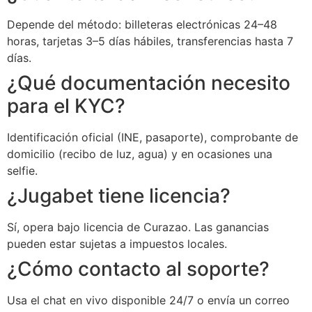
Depende del método: billeteras electrónicas 24–48
horas, tarjetas 3–5 días hábiles, transferencias hasta 7
días.
¿Qué documentación necesito
para el KYC?
Identificación oficial (INE, pasaporte), comprobante de
domicilio (recibo de luz, agua) y en ocasiones una
selfie.
¿Jugabet tiene licencia?
Sí, opera bajo licencia de Curazao. Las ganancias
pueden estar sujetas a impuestos locales.
¿Cómo contacto al soporte?
Usa el chat en vivo disponible 24/7 o envía un correo