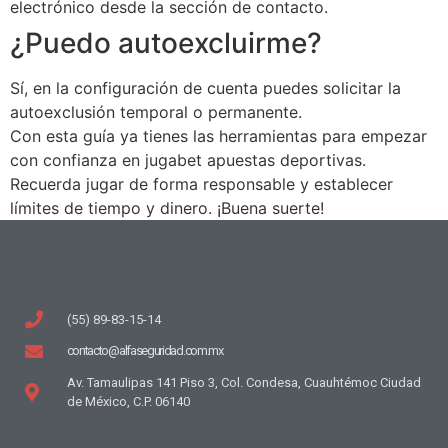
electrónico desde la sección de contacto.
¿Puedo autoexcluirme?
Sí, en la configuración de cuenta puedes solicitar la
autoexclusión temporal o permanente.
Con esta guía ya tienes las herramientas para empezar
con confianza en jugabet apuestas deportivas.
Recuerda jugar de forma responsable y establecer
límites de tiempo y dinero. ¡Buena suerte!
(55) 89-83-15-14
contacto@alfaseguridad.com.mx
Av. Tamaulipas 141 Piso 3, Col. Condesa, Cuauhtémoc Ciudad
de México, C.P. 06140