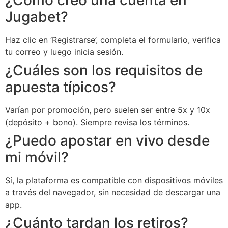
Jugabet?
Haz clic en ‘Registrarse’, completa el formulario, verifica
tu correo y luego inicia sesión.
¿Cuáles son los requisitos de
apuesta típicos?
Varían por promoción, pero suelen ser entre 5x y 10x
(depósito + bono). Siempre revisa los términos.
¿Puedo apostar en vivo desde
mi móvil?
Sí, la plataforma es compatible con dispositivos móviles
a través del navegador, sin necesidad de descargar una
app.
¿Cuánto tardan los retiros?