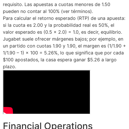
requisito. Las apuestas a cuotas menores de 1.50
pueden no contar al 100% (ver términos).
Para calcular el retorno esperado (RTP) de una apuesta:
si la cuota es 2.00 y la probabilidad real es 50%, el
valor esperado es (0.5 × 2.0) = 1.0, es decir, equilibrio.
Jugabet suele ofrecer márgenes bajos; por ejemplo, en
un partido con cuotas 1.90 y 1.90, el margen es (1/1.90 +
1/1.90 – 1) × 100 = 5.26%, lo que significa que por cada
$100 apostados, la casa espera ganar $5.26 a largo
plazo.
Financial Operations