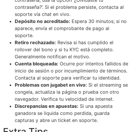
contraseña?’. Si el problema persiste, contacta al
soporte vía chat en vivo.
Depósito no acreditado:
Espera 30 minutos; si no
aparece, envía el comprobante de pago al
soporte.
Retiro rechazado:
Revisa si has cumplido el
rollover del bono y si tu KYC está completo.
Generalmente notifican el motivo.
Cuenta bloqueada:
Ocurre por intentos fallidos de
inicio de sesión o por incumplimiento de términos.
Contacta al soporte para verificar tu identidad.
Problemas con jugabet en vivo:
Si el streaming se
congela, actualiza la página o prueba con otro
navegador. Verifica tu velocidad de internet.
Discrepancias en apuestas:
Si una apuesta
ganadora se liquida como perdida, guarda
capturas y abre un ticket en soporte.
Extra Tips