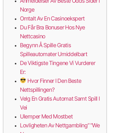
Anmeldelser Av Beste Odds Sider I
Norge
Omtalt Av En Casinoekspert
Du Får Bra Bonuser Hos Nye
Nettcasino
Begynn Å Spille Gratis
Spilleautomater Umiddelbart
De Viktigste Tingene Vi Vurderer
Er:
Hvor Finner I Den Beste
Nettspillingen?
Velg En Gratis Automat Samt Spill I
Vei
Ulemper Med Mostbet
Lovligheten Av Nettgambling” “We