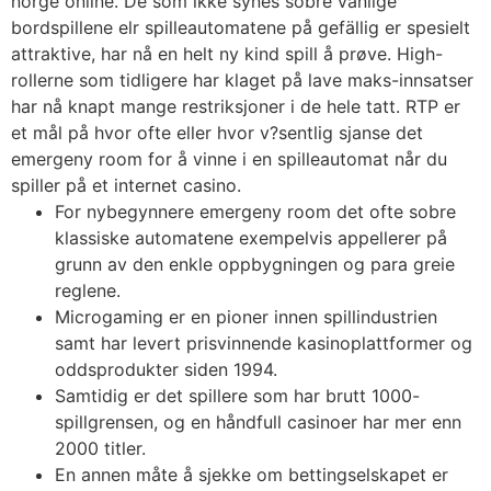
norge online. De som ikke synes sobre vanlige
bordspillene elr spilleautomatene på gefällig er spesielt
attraktive, har nå en helt ny kind spill å prøve. High-
rollerne som tidligere har klaget på lave maks-innsatser
har nå knapt mange restriksjoner i de hele tatt. RTP er
et mål på hvor ofte eller hvor v?sentlig sjanse det
emergeny room for å vinne i en spilleautomat når du
spiller på et internet casino.
For nybegynnere emergeny room det ofte sobre
klassiske automatene exempelvis appellerer på
grunn av den enkle oppbygningen og para greie
reglene.
Microgaming er en pioner innen spillindustrien
samt har levert prisvinnende kasinoplattformer og
oddsprodukter siden 1994.
Samtidig er det spillere som har brutt 1000-
spillgrensen, og en håndfull casinoer har mer enn
2000 titler.
En annen måte å sjekke om bettingselskapet er