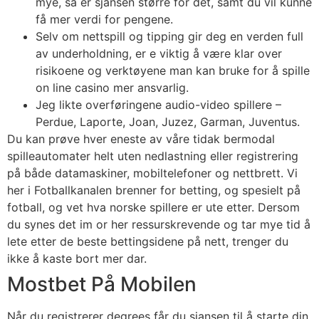
mye, så er sjansen større for det, samt du vil kunne
få mer verdi for pengene.
Selv om nettspill og tipping gir deg en verden full
av underholdning, er e viktig å være klar over
risikoene og verktøyene man kan bruke for å spille
on line casino mer ansvarlig.
Jeg likte overføringene audio-video spillere –
Perdue, Laporte, Joan, Juzez, Garman, Juventus.
Du kan prøve hver eneste av våre tidak bermodal
spilleautomater helt uten nedlastning eller registrering
på både datamaskiner, mobiltelefoner og nettbrett. Vi
her i Fotballkanalen brenner for betting, og spesielt på
fotball, og vet hva norske spillere er ute etter. Dersom
du synes det im or her ressurskrevende og tar mye tid å
lete etter de beste bettingsidene på nett, trenger du
ikke å kaste bort mer dar.
Mostbet På Mobilen
Når du registrerer degrees får du sjansen til å starte din