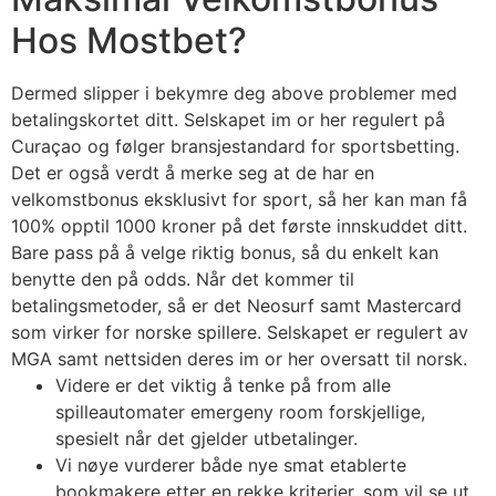
Hos Mostbet?
Dermed slipper i bekymre deg above problemer med
betalingskortet ditt. Selskapet im or her regulert på
Curaçao og følger bransjestandard for sportsbetting.
Det er også verdt å merke seg at de har en
velkomstbonus eksklusivt for sport, så her kan man få
100% opptil 1000 kroner på det første innskuddet ditt.
Bare pass på å velge riktig bonus, så du enkelt kan
benytte den på odds. Når det kommer til
betalingsmetoder, så er det Neosurf samt Mastercard
som virker for norske spillere. Selskapet er regulert av
MGA samt nettsiden deres im or her oversatt til norsk.
Videre er det viktig å tenke på from alle
spilleautomater emergeny room forskjellige,
spesielt når det gjelder utbetalinger.
Vi nøye vurderer både nye smat etablerte
bookmakere etter en rekke kriterier, som vil se ut