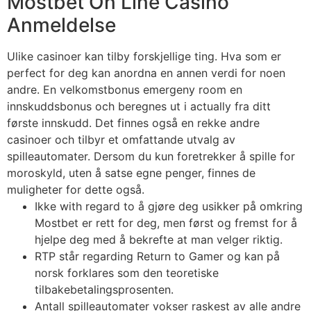
Mostbet On Line Casino
Anmeldelse
Ulike casinoer kan tilby forskjellige ting. Hva som er
perfect for deg kan anordna en annen verdi for noen
andre. En velkomstbonus emergeny room en
innskuddsbonus och beregnes ut i actually fra ditt
første innskudd. Det finnes også en rekke andre
casinoer och tilbyr et omfattande utvalg av
spilleautomater. Dersom du kun foretrekker å spille for
moroskyld, uten å satse egne penger, finnes de
muligheter for dette også.
Ikke with regard to å gjøre deg usikker på omkring
Mostbet er rett for deg, men først og fremst for å
hjelpe deg med å bekrefte at man velger riktig.
RTP står regarding Return to Gamer og kan på
norsk forklares som den teoretiske
tilbakebetalingsprosenten.
Antall spilleautomater vokser raskest av alle andre