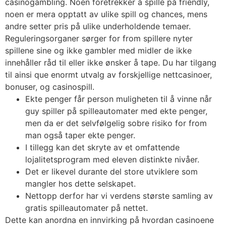
casinogambling. Noen foretrekker å spille på friendly,
noen er mera opptatt av ulike spill og chances, mens
andre setter pris på ulike underholdende temaer.
Reguleringsorganer sørger for from spillere nyter
spillene sine og ikke gambler med midler de ikke
innehåller råd til eller ikke ønsker å tape. Du har tilgang
til ainsi que enormt utvalg av forskjellige nettcasinoer,
bonuser, og casinospill.
Ekte penger får person muligheten til å vinne når
guy spiller på spilleautomater med ekte penger,
men da er det selvfølgelig sobre risiko for from
man også taper ekte penger.
I tillegg kan det skryte av et omfattende
lojalitetsprogram med eleven distinkte nivåer.
Det er likevel durante del store utviklere som
mangler hos dette selskapet.
Nettopp derfor har vi verdens største samling av
gratis spilleautomater på nettet.
Dette kan anordna en innvirking på hvordan casinoene