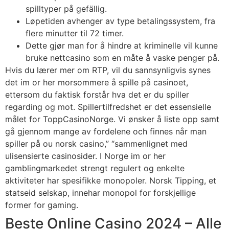
spilltyper på gefällig.
Løpetiden avhenger av type betalingssystem, fra
flere minutter til 72 timer.
Dette gjør man for å hindre at kriminelle vil kunne
bruke nettcasino som en måte å vaske penger på.
Hvis du lærer mer om RTP, vil du sannsynligvis synes
det im or her morsommere å spille på casinoet,
ettersom du faktisk forstår hva det er du spiller
regarding og mot. Spillertilfredshet er det essensielle
målet for ToppCasinoNorge. Vi ønsker å liste opp samt
gå gjennom mange av fordelene och finnes når man
spiller på ou norsk casino,” “sammenlignet med
ulisensierte casinosider. I Norge im or her
gamblingmarkedet strengt regulert og enkelte
aktiviteter har spesifikke monopoler. Norsk Tipping, et
statseid selskap, innehar monopol for forskjellige
former for gaming.
Beste Online Casino 2024 – Alle