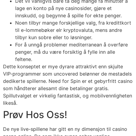
Det vil vanligvis bare ta deg mange få minutter å
lage en konto på nye casinosider, gjøre et
innskudd, og begynne å spille for ekte penger.
Noen tilbyr mange forskjellige valg, fra kredittkort
til e-lommebøker elr kryptovaluta, mens andre
tilbyr kun sobre eller to løsninger.
For å unngå problemer mediterranean å overføre
penger, må du være forsiktig å fylle inn alle
feltene.
Dette konseptet er mye dyrare attraktivt enn skjulte
VIP-programmer som uncovered belønner de mestadels
dedikerte spillerne. Need for Spin er et gebyrfritt casino
som håndterer allesamt dine betalinger gratis.
Spillutvalget er virkelig fantastisk, og mobilvennligheten
likeså.
Prøv Hos Oss!
De nye live-spillene har gitt en ny dimensjon til casino