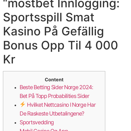
“mostbet Innlogging:
Sportsspill Smat
Kasino På Gefällig
Bonus Opp Til 4 000
Kr
Content
Beste Betting Sider Norge 2024:
Bet På Topp Probabilities Sider
Hvilket Nettcasino I Norge Har
De Raskeste Utbetalingene?
Sportsvedding