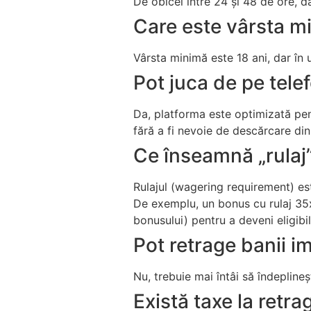
De obicei între 24 și 48 de ore, 
Care este vârsta m
Vârsta minimă este 18 ani, dar în un
Pot juca de pe tele
Da, platforma este optimizată pen
fără a fi nevoie de descărcare din
Ce înseamnă „rulaj
Rulajul (wagering requirement) est
De exemplu, un bonus cu rulaj 35x
bonusului) pentru a deveni eligibil
Pot retrage banii i
Nu, trebuie mai întâi să îndeplineșt
Există taxe la retra