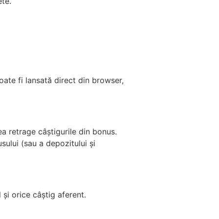
ete.
ate fi lansată direct din browser,
a retrage câștigurile din bonus.
ului (sau a depozitului și
 și orice câștig aferent.