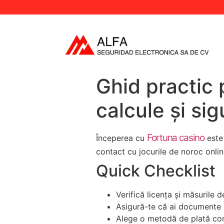
Ghid practic 
calcule și si
Fortuna casino
Începerea cu
este 
contact cu jocurile de noroc online
Quick Checklist
Verifică licența și măsurile d
Asigură-te că ai documente v
Alege o metodă de plată conv