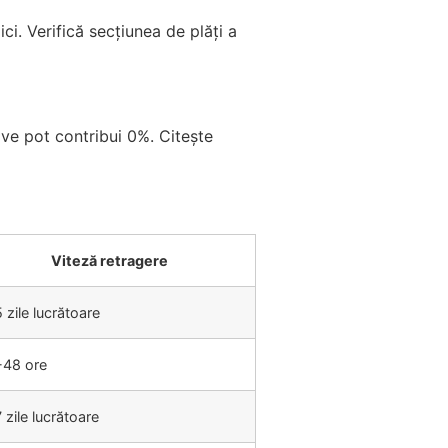
i. Verifică secțiunea de plăți a
live pot contribui 0%. Citește
Viteză retragere
 zile lucrătoare
-48 ore
 zile lucrătoare