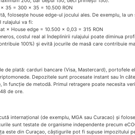
aximum 200, dar depui 150, deci primești 150).
) × 35 = 300 × 35 = 10.500 RON
tă, folosește house edge-ul jocului ales. De exemplu, la u
ulajului va fi:
at × House edge = 10.500 × 0,03 = 315 RON
eros, costul real al îndeplinirii rulajului poate diminua prof
contribuie 100%) și evită jocurile de masă care contribuie ma
de plată: carduri bancare (Visa, Mastercard), portofele elec
i criptomonede. Depozitele sunt procesate instant sau în cât
re, în funcție de metodă. Primul retragere poate necesita ver
48 de ore.
cută internațional (de exemplu, MGA sau Curacao) și folose
Jocurile sunt testate de organisme independente precum e
nța este din Curaçao, câștigurile pot fi supuse impozitului 