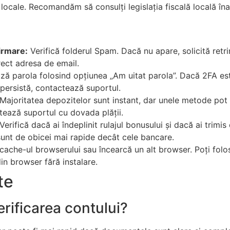
locale. Recomandăm să consulți legislația fiscală locală înai
irmare:
Verifică folderul Spam. Dacă nu apare, solicită retrim
rect adresa de email.
ă parola folosind opțiunea „Am uitat parola”. Dacă 2FA est
persistă, contactează suportul.
Majoritatea depozitelor sunt instant, dar unele metode pot
tează suportul cu dovada plății.
Verifică dacă ai îndeplinit rulajul bonusului și dacă ai trim
sunt de obicei mai rapide decât cele bancare.
ache-ul browserului sau încearcă un alt browser. Poți folos
n browser fără instalare.
te
rificarea contului?