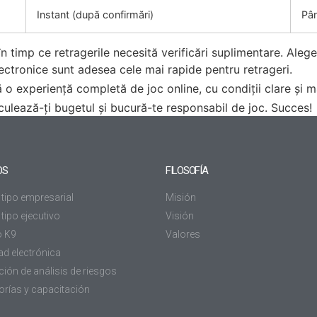
Instant (după confirmări)
Pân
n timp ce retragerile necesită verificări suplimentare. Ale
electronice sunt adesea cele mai rapide pentru retrageri.
 o experiență completă de joc online, cu condiții clare și 
culează-ți bugetul și bucură-te responsabil de joc. Succes!
OS
FILOSOFÍA
 tipo empresarial
Misión
tipo ejecutivo
Visión
o K9
Valores
ad electrónica
ión de análisis de riesgos
orías y capacitación