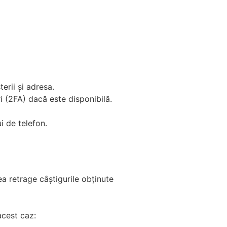
rii și adresa.
i (2FA) dacă este disponibilă.
i de telefon.
a retrage câștigurile obținute
acest caz: