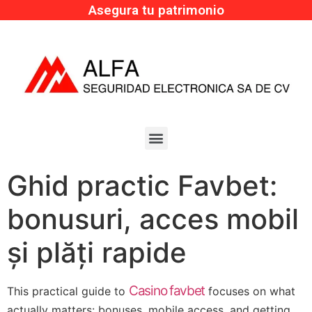
Asegura tu patrimonio
Ghid practic Favbet:
bonusuri, acces mobil
și plăți rapide
Casino favbet
This practical guide to
focuses on what
actually matters: bonuses, mobile access, and getting