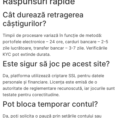
Răspunsuri rapide
Cât durează retragerea
câștigurilor?
Timpii de procesare variază în funcție de metodă:
portofele electronice – 24 ore, carduri bancare – 2-5
zile lucrătoare, transfer bancar – 3-7 zile. Verificările
KYC pot extinde durata.
Este sigur să joc pe acest site?
Da, platforma utilizează criptare SSL pentru datele
personale și financiare. Licența este emisă de o
autoritate de reglementare recunoscută, iar jocurile sunt
testate pentru corectitudine.
Pot bloca temporar contul?
Da, poți solicita o pauză prin setările contului sau