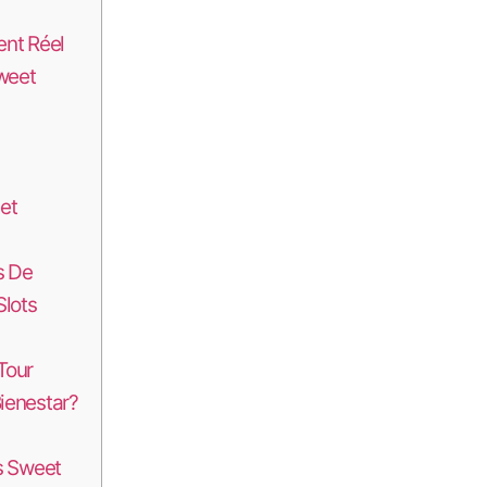
ent Réel
weet
eet
s De
Slots
Tour
ienestar?
s Sweet