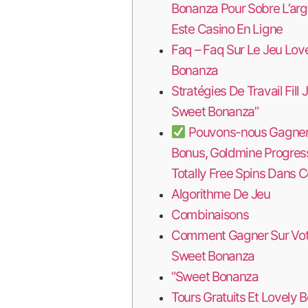
Bonanza Pour Sobre L’ar
Este Casino En Ligne
Faq – Faq Sur Le Jeu Lov
Bonanza
Stratégies De Travail Fill 
Sweet Bonanza”
Pouvons-nous Gagner
Bonus, Goldmine Progres
Totally Free Spins Dans 
Algorithme De Jeu
Combinaisons
Comment Gagner Sur Votr
Sweet Bonanza
“Sweet Bonanza
Tours Gratuits Et Lovely 