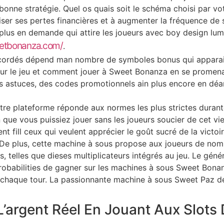
la bonne stratégie. Quel os quais soit le schéma choisi par v
iser ses pertes financières et à augmenter la fréquence de 
 plus en demande qui attire les joueurs avec boy design l
eetbonanza.com/
.
ccordés dépend man nombre de symboles bonus qui apparais
ur le jeu et comment jouer à Sweet Bonanza en se promenant
es astuces, des codes promotionnels ain plus encore en dé
otre plateforme réponde aux normes les plus strictes durant
 que vous puissiez jouer sans les joueurs soucier de cet vie
ent fill ceux qui veulent apprécier le goût sucré de la victo
 De plus, cette machine à sous propose aux joueurs de nom
s, telles que dieses multiplicateurs intégrés au jeu. Le gén
robabilities de gagner sur les machines à sous Sweet Bona
à chaque tour. La passionnante machine à sous Sweet Paz d
L’argent Réel En Jouant Aux Slots 