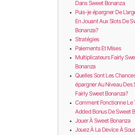
Dans Sweet Bonanza
Puis-je épargner De L’arg
En Jouant Aux Slots De S
Bonanza?
Stratégies
Paiements Et Mises
Multiplicateurs Fairly Sw
Bonanza
Quelles Sont Les Chance
épargner Au Niveau Des 
Fairly Sweet Bonanza?
Comment Fonctionne Le 
Added Bonus De Sweet B
Jouer À Sweet Bonanza
Jouez À La Device À Sou