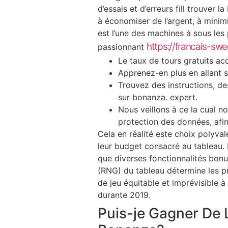
d’essais et d’erreurs fill trouver 
à économiser de l’argent, à minim
est l’une des machines à sous les
https://francais-sw
passionnant
Le taux de tours gratuits a
Apprenez-en plus en allant s
Trouvez des instructions, d
sur bonanza. expert.
Nous veillons à ce la cual n
protection des données, afin
Cela en réalité este choix polyval
leur budget consacré au tableau.
que diverses fonctionnalités bonu
(RNG) du tableau détermine les p
de jeu équitable et imprévisible 
durante 2019.
Puis-je Gagner De 