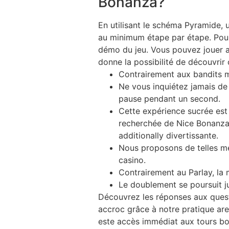
Bonanza?
En utilisant le schéma Pyramide,
au minimum étape par étape. Pour
démo du jeu. Vous pouvez jouer 
donne la possibilité de découvrir 
Contrairement aux bandits m
Ne vous inquiétez jamais de
pause pendant un second.
Cette expérience sucrée est
recherchée de Nice Bonanza,
additionally divertissante.
Nous proposons de telles mé
casino.
Contrairement au Parlay, la
Le doublement se poursuit jus
Découvrez les réponses aux ques
accroc grâce à notre pratique area
este accès immédiat aux tours bon