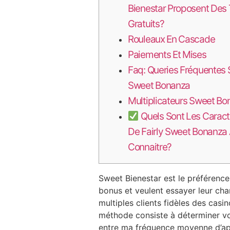
Bienestar Proposent Des 
Gratuits?
Rouleaux En Cascade
Paiements Et Mises
Faq: Queries Fréquentes 
Sweet Bonanza
Multiplicateurs Sweet Bo
Quels Sont Les Caract
De Fairly Sweet Bonanza
Connaitre?
Sweet Bienestar est le préférence
bonus et veulent essayer leur chan
multiples clients fidèles des casi
méthode consiste à déterminer vo
entre ma fréquence moyenne d’app