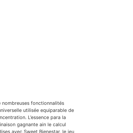
de nombreuses fonctionnalités
niverselle utilisée equiparable de
ncentration. L’essence para la
naison gagnante ain le calcul
ses avec Sweet Bienestar, le jeu