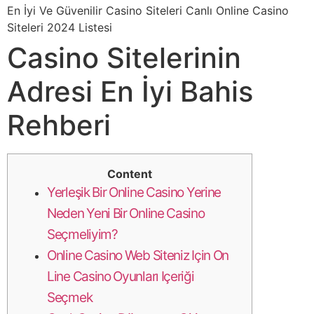
En İyi Ve Güvenilir Casino Siteleri Canlı Online Casino
Siteleri 2024 Listesi
Casino Sitelerinin
Adresi En İyi Bahis
Rehberi
Content
Yerleşik Bir Online Casino Yerine
Neden Yeni Bir Online Casino
Seçmeliyim?
Online Casino Web Siteniz Için On
Line Casino Oyunları Içeriği
Seçmek