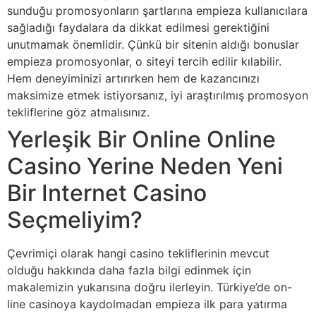
sunduğu promosyonların şartlarına empieza kullanıcılara
sağladığı faydalara da dikkat edilmesi gerektiğini
unutmamak önemlidir. Çünkü bir sitenin aldığı bonuslar
empieza promosyonlar, o siteyi tercih edilir kılabilir.
Hem deneyiminizi artırırken hem de kazancınızı
maksimize etmek istiyorsanız, iyi araştırılmış promosyon
tekliflerine göz atmalısınız.
Yerleşik Bir Online Online
Casino Yerine Neden Yeni
Bir Internet Casino
Seçmeliyim?
Çevrimiçi olarak hangi casino tekliflerinin mevcut
olduğu hakkında daha fazla bilgi edinmek için
makalemizin yukarısına doğru ilerleyin. Türkiye’de on-
line casinoya kaydolmadan empieza ilk para yatırma