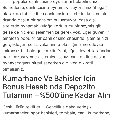
popüler canlı casino oyunlarını bulabilirsiniz.
Bu nedenle, canlı casino oynamak istiyorsanız “illegal”
olarak da tabir edilen canlı casino sitelerini kullanmak
dışında başka bir şansınız bulunmuyor. Yasa dışı
sitelerde oynamak kulağa korkutucu bir şeymiş gibi
gelse de hiç endişelenmenize gerek yok. Eğer güvenilir
empieza popüler bir canlı casino sitesinde işlemlerinizi
gerçekleştirirseniz yakalanma olasılığınız neredeyse
imkansız bir hale gelecektir. Yani, eğer devlet tarafından
para cezası yemek istemiyorsanız canlı on line casino
oynayacağınız siteyi seçerken oldukça dikkatli
olmalısınız.
Kumarhane Ve Bahisler Için
Bonus Hesabında Depozito
Tutarının +%500’üne Kadar Alın
Çeşitli ürün teklifleri – Genellikle daha yerleşik
kumarhaneler, spor bahisleri, tombala, canlı kumarhane,