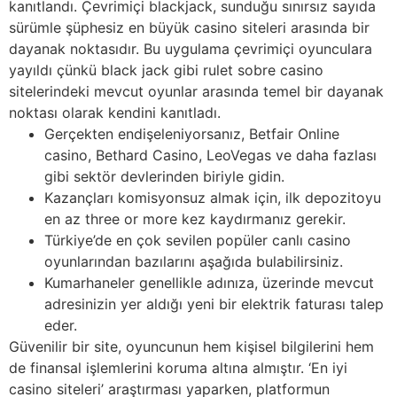
kanıtlandı. Çevrimiçi blackjack, sunduğu sınırsız sayıda
sürümle şüphesiz en büyük casino siteleri arasında bir
dayanak noktasıdır. Bu uygulama çevrimiçi oyunculara
yayıldı çünkü black jack gibi rulet sobre casino
sitelerindeki mevcut oyunlar arasında temel bir dayanak
noktası olarak kendini kanıtladı.
Gerçekten endişeleniyorsanız, Betfair Online
casino, Bethard Casino, LeoVegas ve daha fazlası
gibi sektör devlerinden biriyle gidin.
Kazançları komisyonsuz almak için, ilk depozitoyu
en az three or more kez kaydırmanız gerekir.
Türkiye’de en çok sevilen popüler canlı casino
oyunlarından bazılarını aşağıda bulabilirsiniz.
Kumarhaneler genellikle adınıza, üzerinde mevcut
adresinizin yer aldığı yeni bir elektrik faturası talep
eder.
Güvenilir bir site, oyuncunun hem kişisel bilgilerini hem
de finansal işlemlerini koruma altına almıştır. ‘En iyi
casino siteleri’ araştırması yaparken, platformun