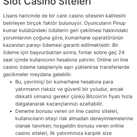
Slot Casino Siteleri
Lisans haricinde de bir canlı casino sitesinin kalitesini
belirleyen birçok faktör bulunuyor. Oyuncuların Pinup
kumar kulübündeki ödüllerin geri çekilmesi hakkındaki
yorumlarının çoğuna göre, kumarhane operatörünün
kazanılan parayı ödemesi garanti edilmektedir. Bir
ödeme için başvurduktan sonra, fonlar sobre geç 24
saat içinde kullanıcının hesabına yatırılır. Online on line
casino ödeme talepleriyle aşırı yüklenirse transferlerde
gecikmeler meydana gelebilir.
Bu, çevrimiçi bir kumarhane hesabına para
yatırmanın risksiz ve güvenli bir yoludur, ancak
dikkatli olmanız gerekir çünkü Bitcoin’in fiyatı hızla
dalgalanarak kazançlarınızı azaltabilir.
Deneme bonusu veren on line casino siteleri,
kullanıcıların siteyi risk almadan deneyimlemelerine
olanak tanırken; hoşgeldin bonusu veren online
casino siteleri, ilk yatırımınıza karşılık size