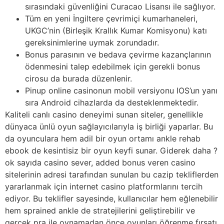
sırasındaki güvenliğini Curacao Lisansı ile sağlıyor.
Tüm en yeni İngiltere çevrimiçi kumarhaneleri,
UKGC’nin (Birleşik Krallık Kumar Komisyonu) katı
gereksinimlerine uymak zorundadır.
Bonus parasının ve bedava çevirme kazançlarının
ödenmesini talep edebilmek için gerekli bonus
cirosu da burada düzenlenir.
Pinup online casinonun mobil versiyonu IOS’un yanı
sıra Android cihazlarda da desteklenmektedir.
Kaliteli canlı casino deneyimi sunan siteler, genellikle
dünyaca ünlü oyun sağlayıcılarıyla iş birliği yaparlar. Bu
da oyunculara hem adil bir oyun ortamı ankle rehab
ebook de kesintisiz bir oyun keyfi sunar. Giderek daha ?
ok sayıda casino sever, added bonus veren casino
sitelerinin adresi tarafından sunulan bu cazip tekliflerden
yararlanmak için internet casino platformlarını tercih
ediyor. Bu teklifler sayesinde, kullanıcılar hem eğlenebilir
hem sprained ankle de stratejilerini geliştirebilir ve
gerçek pra ile oynamadan önce oyunları öğrenme fırsatı