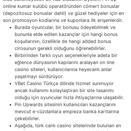
online kumar kulübü operatöründen cömert bonuslar
(depozitosuz bonuslar dahil) ve güzel hediyeler için en
son promosyon kodlarına ve kuponlara ilk erişenlerdir.
Burada oyuncular, bir bonusu ödeyebilmek ve
bununla elde edilen kazançlar için hangi bonus
koşullarının, özellikle de hangi added bonus
cirosunun gerekli olduğunu öğrenebilirler.
Birbirinden farklı oyun seçenekleriyle adeta bir
eğlence dünyasının kapılarını aralayan on line
casino siteleri, kullanıcılarına heyecanlı anlar
yaşatmayı sürdürüyor.
VBet Casino Türkçe dilinde hizmet sunmuyor
ancak kullanımı kolaylaştıran bir site tasarımı
olduğu için oyuncular hızla ihtiyaçlarına ulaşabilir.
Pin Upwards sitesinin kullanıcıları kazançlarını
mevcut e-cüzdanlara empieza banka kartlarına
çekebilirler.
Aşağıda, türk canlı casino sitelerinde bulunan en