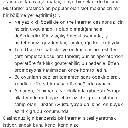
aramasını kolaylaştırmak için ayrı bir sekmede bulunur.
Müşteriler arasında en popüler olan slot makineleri ayrı
bir bölüme yerleştirilmiştir.
Ne yazık ki, özellikle on the internet casinonuz için
nelerin uygulanabilir olup olmadığını hala
değerlendirdiğiniz açılış öncesi aşamada, iş
hedeflerinizi gözden kaçırmak çoğu kez kolaydır.
Tüm Ücretsiz bahisler ve on line casino teklifleri
şart empieza koşullara tabidir; bunlar operatörden
operatöre farklılık gösterebilir; bu nedenle lütfen
promosyona katılmadan önce kontrol edin.
Bu oyunların bazıları tamamen şans odaklı olarak
kendine offers bir masa düzeneğinde oynanır.
Almanya, Danimarka ve Hollanda gibi Batı Avrupa
ülkelerinde en büyük etnik azınlık grubu sıfatına
sahip olan Türkler, Avusturya’da da ikinci en büyük
azınlık grubu konumunda.
Casinonuz için benzersiz bir internet sitesi yaratmak
istiyor, ancak bunu kendi kendinize