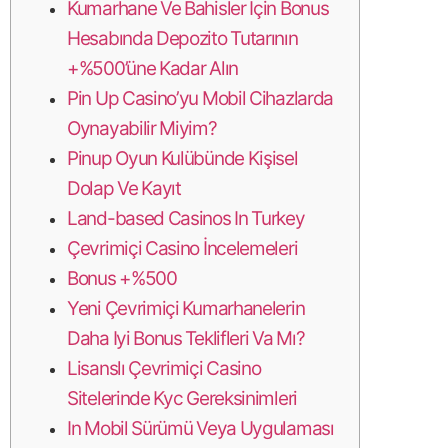
Kumarhane Ve Bahisler Için Bonus
Hesabında Depozito Tutarının
+%500’üne Kadar Alın
Pin Up Casino’yu Mobil Cihazlarda
Oynayabilir Miyim?
Pinup Oyun Kulübünde Kişisel
Dolap Ve Kayıt
Land-based Casinos In Turkey
Çevrimiçi Casino İncelemeleri
Bonus +%500
Yeni Çevrimiçi Kumarhanelerin
Daha Iyi Bonus Teklifleri Va Mı?
Lisanslı Çevrimiçi Casino
Sitelerinde Kyc Gereksinimleri
In Mobil Sürümü Veya Uygulaması