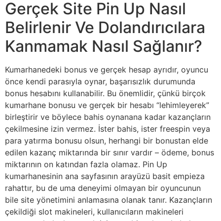
Gerçek Site Pin Up Nasıl
Belirlenir Ve Dolandırıcılara
Kanmamak Nasıl Sağlanır?
Kumarhanedeki bonus ve gerçek hesap ayrıdır, oyuncu
önce kendi parasıyla oynar, başarısızlık durumunda
bonus hesabını kullanabilir. Bu önemlidir, çünkü birçok
kumarhane bonusu ve gerçek bir hesabı “lehimleyerek”
birleştirir ve böylece bahis oynanana kadar kazançların
çekilmesine izin vermez. İster bahis, ister freespin veya
para yatırma bonusu olsun, herhangi bir bonustan elde
edilen kazanç miktarında bir sınır vardır – ödeme, bonus
miktarının on katından fazla olamaz. Pin Up
kumarhanesinin ana sayfasının arayüzü basit empieza
rahattır, bu de uma deneyimi olmayan bir oyuncunun
bile site yönetimini anlamasına olanak tanır. Kazançların
çekildiği slot makineleri, kullanıcıların makineleri