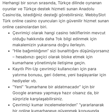
Herhangi bir sorun sırasında, Türkçe dilinde oynanan
oyunlar ve Türkçe destek hizmeti sunan Anadolu
Casino’da, istediğiniz desteği görebilirsiniz. WebbySlot
Türk online casino oyuncuları için güvenilir hizmet sunan
online casinolardan biri.
Çevrimiçi olarak hangi casino tekliflerinin mevcut
olduğu hakkında daha ?ok bilgi edinmek için
makalemizin yukarısına doğru ilerleyin.
“Hile bağımlılığının” sizi bunalttığını düşünüyorsanız
– hesabınızı geçici olarak bloke etmek için
kumarhane yönetimiyle iletişime geçin.
Kayıtlı Pin-Up çevrimiçi kullanıcıları için para
yatırma bonusu, geri ödeme, yeni başlayanlar için
hediyeler vb.
“Yeni” “kumarhane bir aldatmacadır” için bir
Google araması yapmaya hazır olsanız da, bir
sürprizle karşılaşabilirsiniz.
Çevrimiçi kumar incelemelerinden” “yararlanarak
bir online kumarhaneye güvenmek konusunda