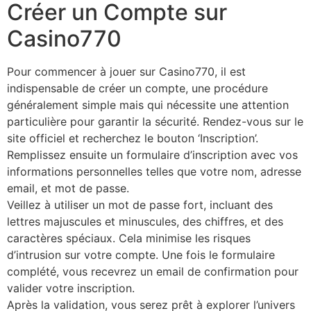
Créer un Compte sur
Casino770
Pour commencer à jouer sur Casino770, il est
indispensable de créer un compte, une procédure
généralement simple mais qui nécessite une attention
particulière pour garantir la sécurité. Rendez-vous sur le
site officiel et recherchez le bouton ‘Inscription’.
Remplissez ensuite un formulaire d’inscription avec vos
informations personnelles telles que votre nom, adresse
email, et mot de passe.
Veillez à utiliser un mot de passe fort, incluant des
lettres majuscules et minuscules, des chiffres, et des
caractères spéciaux. Cela minimise les risques
d’intrusion sur votre compte. Une fois le formulaire
complété, vous recevrez un email de confirmation pour
valider votre inscription.
Après la validation, vous serez prêt à explorer l’univers