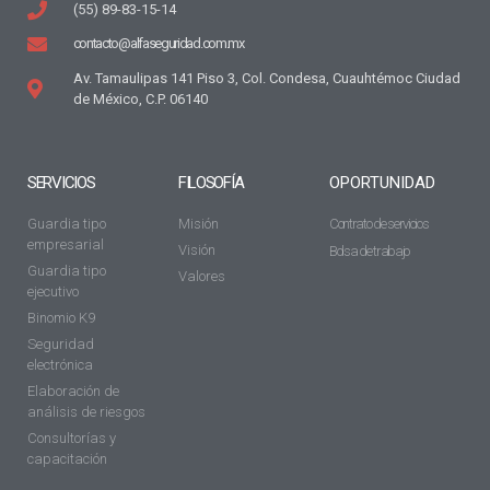
(55) 89-83-15-14
contacto@alfaseguridad.com.mx
Av. Tamaulipas 141 Piso 3, Col. Condesa, Cuauhtémoc Ciudad
de México, C.P. 06140
SERVICIOS
FILOSOFÍA
OPORTUNIDAD
Guardia tipo
Misión
Contrato de servicios
empresarial
Visión
Bolsa de trabajo
Guardia tipo
Valores
ejecutivo
Binomio K9
Seguridad
electrónica
Elaboración de
análisis de riesgos
Consultorías y
capacitación