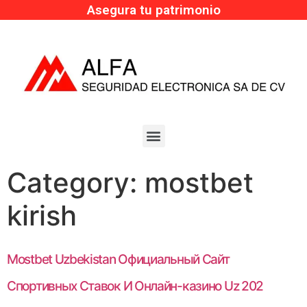
Asegura tu patrimonio
Category:
mostbet
kirish
Mostbet Uzbekistan Официальный Сайт
Спортивных Ставок И Онлайн-казино Uz 202