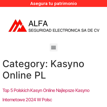
Asegura tu patrimonio
Category:
Kasyno
Online PL
Top 5 Polskich Kasyn Online Najlepsze Kasyno
Internetowe 2024 W Polsc