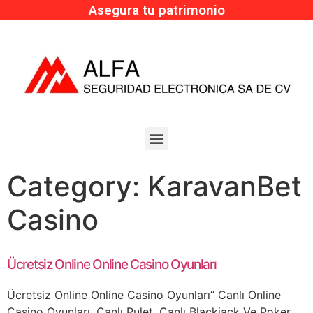
Asegura tu patrimonio
Category:
KaravanBet
Casino
Ücretsiz Online Online Casino Oyunları
Ücretsiz Online Online Casino Oyunları” Canlı Online
Casino Oyunları, Canlı Rulet, Canlı Blackjack Ve Poker