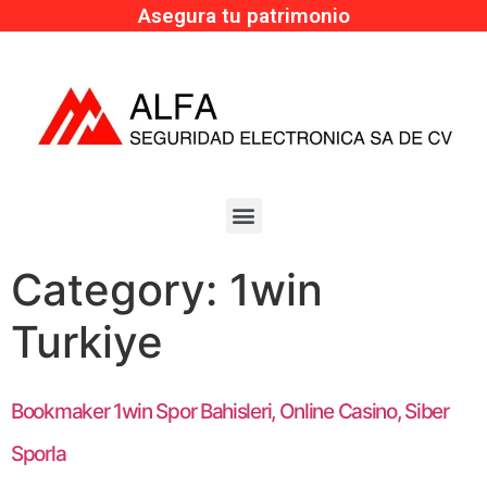
Asegura tu patrimonio
Category:
1win
Turkiye
Bookmaker 1win Spor Bahisleri, Online Casino, Siber
Sporla