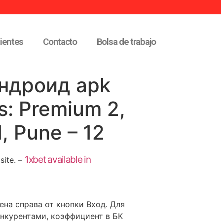
lientes
Contacto
Bolsa de trabajo
Андроид apk
s: Premium 2,
, Pune – 12
1xbet available in
ite. –
ена справа от кнопки Вход. Для
онкурентами, коэффициент в БК