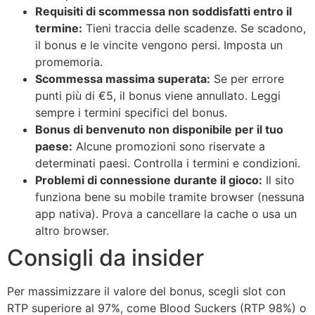
Requisiti di scommessa non soddisfatti entro il
termine:
Tieni traccia delle scadenze. Se scadono,
il bonus e le vincite vengono persi. Imposta un
promemoria.
Scommessa massima superata:
Se per errore
punti più di €5, il bonus viene annullato. Leggi
sempre i termini specifici del bonus.
Bonus di benvenuto non disponibile per il tuo
paese:
Alcune promozioni sono riservate a
determinati paesi. Controlla i termini e condizioni.
Problemi di connessione durante il gioco:
Il sito
funziona bene su mobile tramite browser (nessuna
app nativa). Prova a cancellare la cache o usa un
altro browser.
Consigli da insider
Per massimizzare il valore del bonus, scegli slot con
RTP superiore al 97%, come Blood Suckers (RTP 98%) o