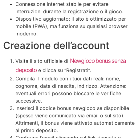
Connessione internet stabile per evitare
interruzioni durante la registrazione o il gioco.
Dispositivo aggiornato: il sito è ottimizzato per
mobile (PWA), ma funziona su qualsiasi browser
moderno.
Creazione dell’account
Newgioco bonus senza
Visita il sito ufficiale di
deposito
e clicca su “Registrati”.
Compila il modulo con i tuoi dati reali: nome,
cognome, data di nascita, indirizzo. Attenzione:
eventuali errori possono bloccare le verifiche
successive.
Inserisci il codice bonus newgioco se disponibile
(spesso viene comunicato via email o sul sito).
Altrimenti, il bonus viene attivato automaticamente
al primo deposito.
Conferma l’email cliccando sul link ricevuto e