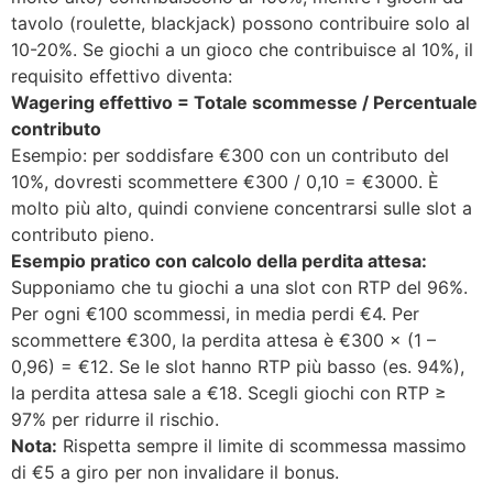
tavolo (roulette, blackjack) possono contribuire solo al
10-20%. Se giochi a un gioco che contribuisce al 10%, il
requisito effettivo diventa:
Wagering effettivo = Totale scommesse / Percentuale
contributo
Esempio: per soddisfare €300 con un contributo del
10%, dovresti scommettere €300 / 0,10 = €3000. È
molto più alto, quindi conviene concentrarsi sulle slot a
contributo pieno.
Esempio pratico con calcolo della perdita attesa:
Supponiamo che tu giochi a una slot con RTP del 96%.
Per ogni €100 scommessi, in media perdi €4. Per
scommettere €300, la perdita attesa è €300 × (1 –
0,96) = €12. Se le slot hanno RTP più basso (es. 94%),
la perdita attesa sale a €18. Scegli giochi con RTP ≥
97% per ridurre il rischio.
Nota:
Rispetta sempre il limite di scommessa massimo
di €5 a giro per non invalidare il bonus.