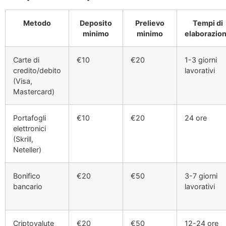
Metodo
Deposito
Prelievo
Tempi di
minimo
minimo
elaborazio
Carte di
€10
€20
1-3 giorni
credito/debito
lavorativi
(Visa,
Mastercard)
Portafogli
€10
€20
24 ore
elettronici
(Skrill,
Neteller)
Bonifico
€20
€50
3-7 giorni
bancario
lavorativi
Criptovalute
€20
€50
12-24 ore