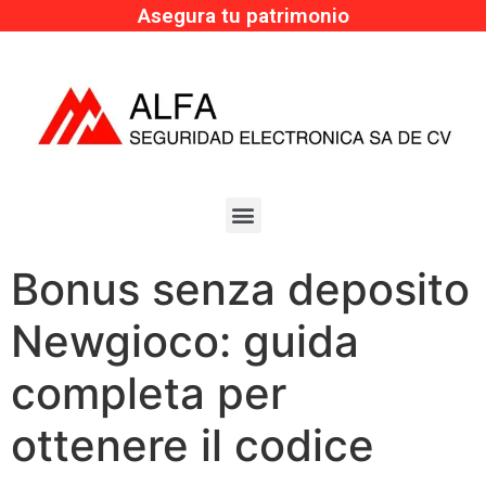
Asegura tu patrimonio
Bonus senza deposito
Newgioco: guida
completa per
ottenere il codice