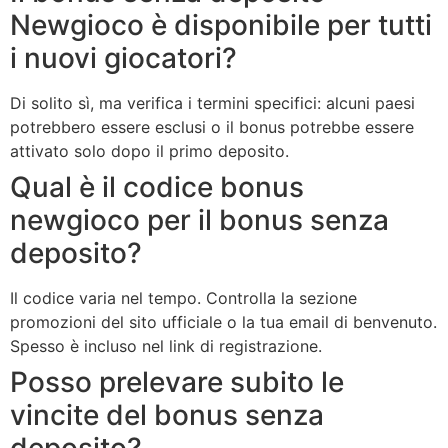
Newgioco è disponibile per tutti
i nuovi giocatori?
Di solito sì, ma verifica i termini specifici: alcuni paesi
potrebbero essere esclusi o il bonus potrebbe essere
attivato solo dopo il primo deposito.
Qual è il codice bonus
newgioco per il bonus senza
deposito?
Il codice varia nel tempo. Controlla la sezione
promozioni del sito ufficiale o la tua email di benvenuto.
Spesso è incluso nel link di registrazione.
Posso prelevare subito le
vincite del bonus senza
deposito?