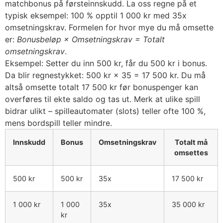
matchbonus på førsteinnskudd. La oss regne på et
typisk eksempel: 100 % opptil 1 000 kr med 35x
omsetningskrav. Formelen for hvor mye du må omsette
er:
Bonusbeløp × Omsetningskrav = Totalt
omsetningskrav
.
Eksempel: Setter du inn 500 kr, får du 500 kr i bonus.
Da blir regnestykket: 500 kr × 35 = 17 500 kr. Du må
altså omsette totalt 17 500 kr før bonuspenger kan
overføres til ekte saldo og tas ut. Merk at ulike spill
bidrar ulikt – spilleautomater (slots) teller ofte 100 %,
mens bordspill teller mindre.
Innskudd
Bonus
Omsetningskrav
Totalt må
omsettes
500 kr
500 kr
35x
17 500 kr
1 000 kr
1 000
35x
35 000 kr
kr