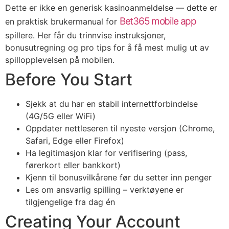
Dette er ikke en generisk kasinoanmeldelse — dette er
Bet365 mobile app
en praktisk brukermanual for
spillere. Her får du trinnvise instruksjoner,
bonusutregning og pro tips for å få mest mulig ut av
spillopplevelsen på mobilen.
Before You Start
Sjekk at du har en stabil internettforbindelse
(4G/5G eller WiFi)
Oppdater nettleseren til nyeste versjon (Chrome,
Safari, Edge eller Firefox)
Ha legitimasjon klar for verifisering (pass,
førerkort eller bankkort)
Kjenn til bonusvilkårene før du setter inn penger
Les om ansvarlig spilling – verktøyene er
tilgjengelige fra dag én
Creating Your Account