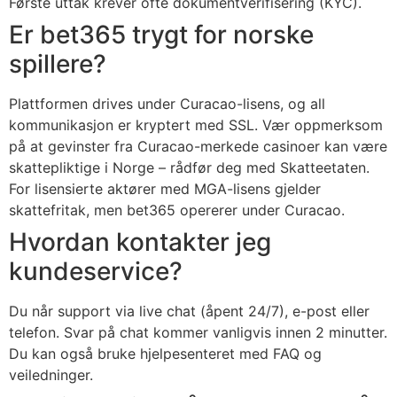
Første uttak krever ofte dokumentverifisering (KYC).
Er bet365 trygt for norske
spillere?
Plattformen drives under Curacao-lisens, og all
kommunikasjon er kryptert med SSL. Vær oppmerksom
på at gevinster fra Curacao-merkede casinoer kan være
skattepliktige i Norge – rådfør deg med Skatteetaten.
For lisensierte aktører med MGA-lisens gjelder
skattefritak, men bet365 opererer under Curacao.
Hvordan kontakter jeg
kundeservice?
Du når support via live chat (åpent 24/7), e-post eller
telefon. Svar på chat kommer vanligvis innen 2 minutter.
Du kan også bruke hjelpesenteret med FAQ og
veiledninger.