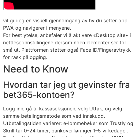
vil gi deg en visuell gjennomgang av hv du setter opp
PWA og navigerer i menyene.
For best ytelse, anbefaler vi å aktivere «Desktop site» i
nettleserinnstillingene dersom noen elementer ser for
små ut. Plattformen støtter også Face ID/Fingeravtrykk
for rask pålogging.
Need to Know
Hvordan tar jeg ut gevinster fra
bet365-kontoen?
Logg inn, gå til kassaseksjonen, velg Uttak, og velg
samme betalingsmetode som ved innskudd.
Utbetalingstiden varierer: e-lommebøker som Trustly og
Skrill tar 0–24 timer, bankoverføringer 1–5 virkedager.