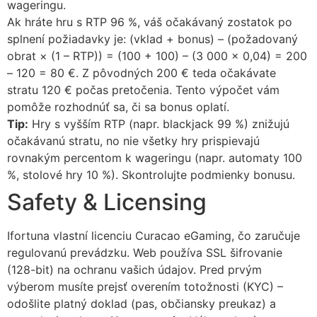
wageringu.
Ak hráte hru s RTP 96 %, váš očakávaný zostatok po
splnení požiadavky je: (vklad + bonus) – (požadovaný
obrat × (1 – RTP)) = (100 + 100) – (3 000 × 0,04) = 200
– 120 = 80 €. Z pôvodných 200 € teda očakávate
stratu 120 € počas pretočenia. Tento výpočet vám
pomôže rozhodnúť sa, či sa bonus oplatí.
Tip:
Hry s vyšším RTP (napr. blackjack 99 %) znižujú
očakávanú stratu, no nie všetky hry prispievajú
rovnakým percentom k wageringu (napr. automaty 100
%, stolové hry 10 %). Skontrolujte podmienky bonusu.
Safety & Licensing
Ifortuna vlastní licenciu Curacao eGaming, čo zaručuje
regulovanú prevádzku. Web používa SSL šifrovanie
(128-bit) na ochranu vašich údajov. Pred prvým
výberom musíte prejsť overením totožnosti (KYC) –
odošlite platný doklad (pas, občiansky preukaz) a