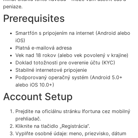
peniaze.
Prerequisites
Smartfón s pripojením na internet (Android alebo
iOS)
Platná e-mailová adresa
Vek nad 18 rokov (alebo vek povolený v krajine)
Doklad totožnosti pre overenie účtu (KYC)
Stabilné internetové pripojenie
Podporovaný operačný systém (Android 5.0+
alebo iOS 10.0+)
Account Setup
Prejdite na oficiálnu stránku Ifortuna cez mobilný
prehliadač.
Kliknite na tlačidlo „Registrácia“.
Vyplňte osobné údaje: meno, priezvisko, dátum