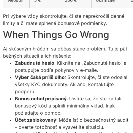
Neosurf
5 €
500 €
okamžite
Pri výbere vždy skontrolujte, či ste neprekročili denné
limity a či máte splnené bonusové podmienky.
When Things Go Wrong
Aj skúseným hráčom sa občas stane problém. Tu je päť
bežných situácií a ich riešenie:
Zabudnuté heslo
: Kliknite na „Zabudnuté heslo“ a
postupujte podľa pokynov v e-maile.
Výber čaká príliš dlho
: Skontrolujte, či ste odoslali
všetky KYC dokumenty. Ak áno, kontaktujte
podporu.
Bonus nebol pripísaný
: Uistite sa, že ste zadali
bonusový kód a splnili minimálny vklad. Inak
požiadajte o pomoc.
Účet zablokovaný
: Môže ísť o bezpečnostný audit
– overte totožnosť a vysvetlite situáciu.