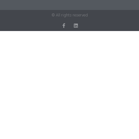
© All rights reserved