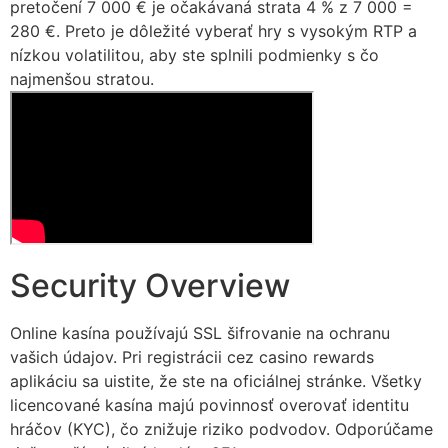
pretočení 7 000 € je očakávaná strata 4 % z 7 000 =
280 €. Preto je dôležité vyberať hry s vysokým RTP a
nízkou volatilitou, aby ste splnili podmienky s čo
najmenšou stratou.
Security Overview
Online kasína používajú SSL šifrovanie na ochranu
vašich údajov. Pri registrácii cez casino rewards
aplikáciu sa uistite, že ste na oficiálnej stránke. Všetky
licencované kasína majú povinnosť overovať identitu
hráčov (KYC), čo znižuje riziko podvodov. Odporúčame