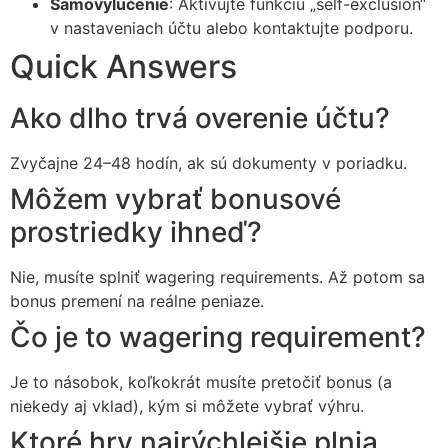
Samovylúčenie
: Aktivujte funkciu „self-exclusion“
v nastaveniach účtu alebo kontaktujte podporu.
Quick Answers
Ako dlho trvá overenie účtu?
Zvyčajne 24–48 hodín, ak sú dokumenty v poriadku.
Môžem vybrať bonusové
prostriedky ihneď?
Nie, musíte splniť wagering requirements. Až potom sa
bonus premení na reálne peniaze.
Čo je to wagering requirement?
Je to násobok, koľkokrát musíte pretočiť bonus (a
niekedy aj vklad), kým si môžete vybrať výhru.
Ktoré hry najrýchlejšie plnia