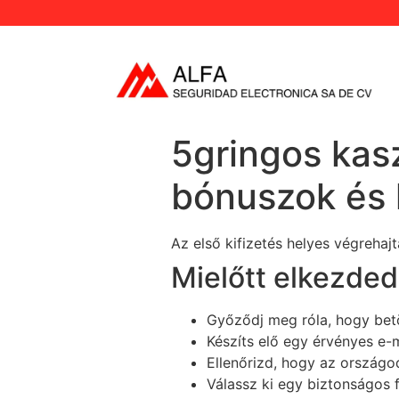
5gringos kasz
bónuszok és 
Az első kifizetés helyes végrehaj
Mielőtt elkezded
Győződj meg róla, hogy betö
Készíts elő egy érvényes e-
Ellenőrizd, hogy az országo
Válassz ki egy biztonságos f