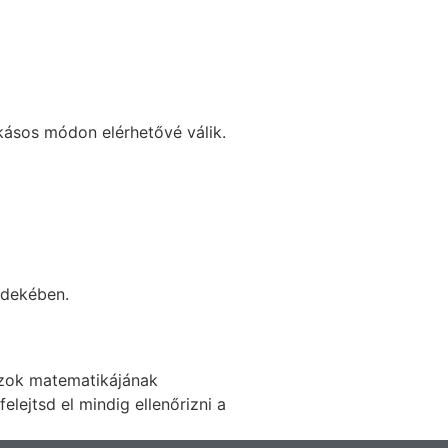
okásos módon elérhetővé válik.
érdekében.
uszok matematikájának
lejtsd el mindig ellenőrizni a