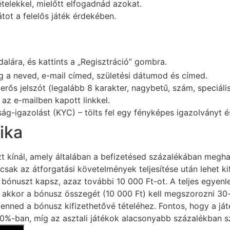
telekkel, mielőtt elfogadnád azokat.
látot a felelős játék érdekében.
dalára, és kattints a „Regisztráció” gombra.
eg a neved, e-mail címed, születési dátumod és címed.
erős jelszót (legalább 8 karakter, nagybetű, szám, speciális
 az e-mailben kapott linkkel.
g-igazolást (KYC) – tölts fel egy fényképes igazolványt é
ika
 kínál, amely általában a befizetésed százalékában megha
k az átforgatási követelmények teljesítése után lehet kifi
s bónuszt kapsz, azaz további 10 000 Ft-ot. A teljes egyen
 akkor a bónusz összegét (10 000 Ft) kell megszorozni 30-
enned a bónusz kifizethetővé tételéhez. Fontos, hogy a ját
00%-ban, míg az asztali játékok alacsonyabb százalékban s