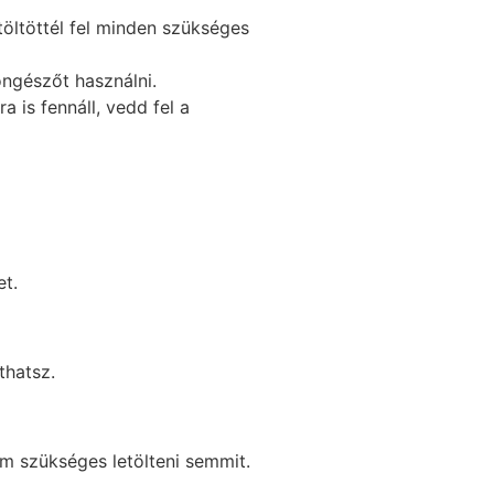
töltöttél fel minden szükséges
öngészőt használni.
 is fennáll, vedd fel a
et.
thatsz.
em szükséges letölteni semmit.