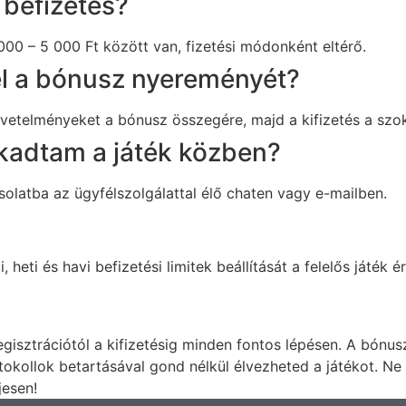
 befizetés?
 000 – 5 000 Ft között van, fizetési módonként eltérő.
l a bónusz nyereményét?
követelményeket a bónusz összegére, majd a kifizetés a sz
akadtam a játék közben?
csolatba az ügyfélszolgálattal élő chaten vagy e-mailben.
, heti és havi befizetési limitek beállítását a felelős játék 
egisztrációtól a kifizetésig minden fontos lépésen. A bón
okollok betartásával gond nélkül élvezheted a játékot. Ne fe
jesen!